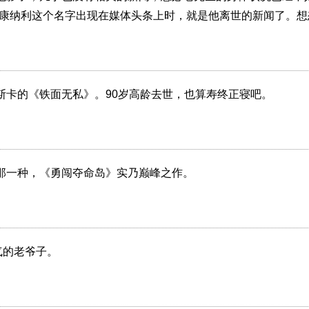
·康纳利这个名字出现在媒体头条上时，就是他离世的新闻了。想
斯卡的《铁面无私》。90岁高龄去世，也算寿终正寝吧。
那一种，《勇闯夺命岛》实乃巅峰之作。
气的老爷子。