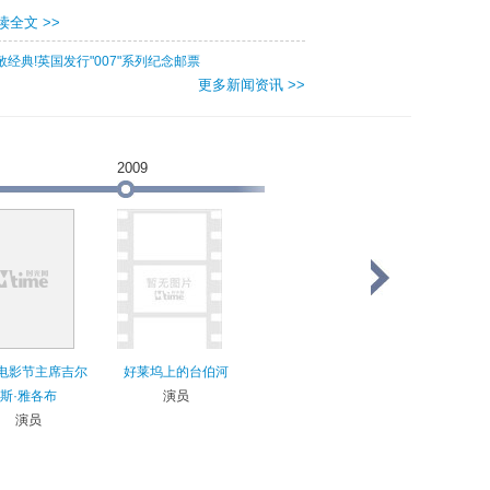
读全文 >>
敬经典!英国发行"007"系列纪念邮票
更多新闻资讯 >>
2009
2008
2006
电影节主席吉尔
好莱坞上的台伯河
约翰-劳特尼尔的建
比尔·苏特：
斯·雅各布
演员
筑
电影
演员
演员
演员