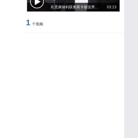
肖恩康纳利获奥斯卡最佳男配角奖
03:13
1
个视频