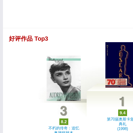
好评作品 Top3
9.4
第70届奥斯卡
8.2
典礼
不朽的传奇：追忆
(1998)
奥黛丽赫本