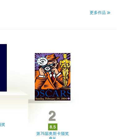
更多作品
颁奖
8.5
第76届奥斯卡颁奖
典礼