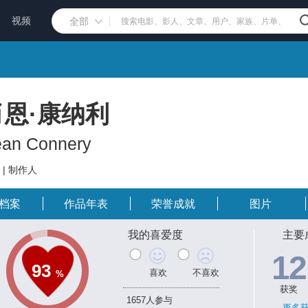
视频
全部
肖恩·康纳利
an Connery
 | 制作人
档案
作品年表
荣誉成就
图片
我的喜爱度
主要
12
93
喜欢
不喜欢
%
获奖
1657人参与
更多