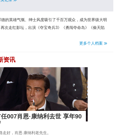
·邦德的英雄气慨、绅士风度吸引了千百万观众，成为世界级大明
力，再次走红影坛，出演《夺宝奇兵3》《勇闯夺命岛》《偷天陷
更多个人档案
新资讯
任007肖恩·康纳利去世 享年90
岁
路走好，肖恩·康纳利老先生。